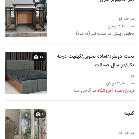
در حد نو
۲,۲۰۰,۰۰۰ تومان
دقایقی پیش در هفت تیر (نه دره)
تخت دونفره/آماده تحویل/کیفیت درجه
۲۰
یک/دو سال ضمانت
نو
۱۲,۵۰۰,۰۰۰ تومان
نردبان شده | فروشگاه
در گرجی علیا
گنجه
۱
در حد نو