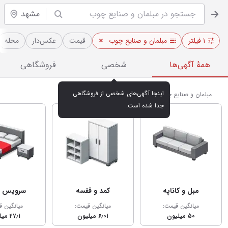
مشهد
۱ فیلتر
مبلمان و صنایع چوب
قیمت
عکس‌دار
محله
همهٔ آگهی‌ها
شخصی
فروشگاهی
اینجا آگهی‌های شخصی از فروشگاهی 
مبلمان و صنایع چوب در مشهد
جدا شده است.
مبل و کاناپه
کمد و قفسه
سرویس خ
میانگین قیمت:
میانگین قیمت:
میانگین ق
۵۰ میلیون
۶٫۰۱ میلیون
۲۷٫۱ میلیون