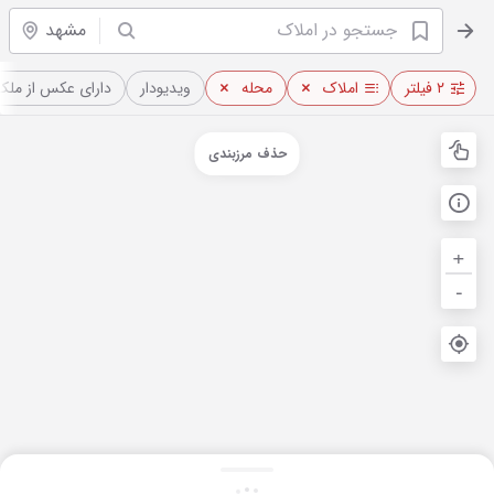
مشهد
۲ فیلتر
املاک
محله
ویدیو‌دار
دارای عکس از ملک
حذف مرزبندی
+
-