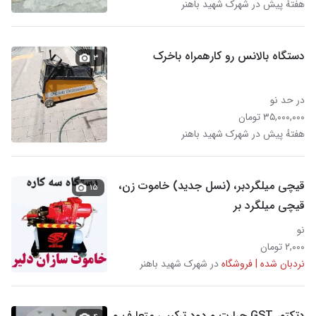
هفتهٔ پیش در شهرک شهید باهنر
دستگاه بالانس رو کارهمراه باخرک
۳
در حد نو
۳۵,۰۰۰,۰۰۰ تومان
هفتهٔ پیش در شهرک شهید باهنر
قیچی میلگردبر، (نسل جدید) خاموت زن،
۱۵
قیچی میلگرد بر
نو
۲,۰۰۰ تومان
نردبان شده | فروشگاه
در شهرک شهید باهنر
دتکتور GST حرارت و دود ترکیبی متعارف و