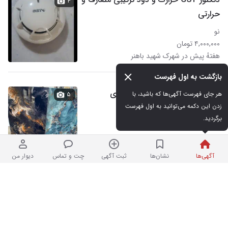
۴
حرارتی
نو
۴,۰۰۰,۰۰۰ تومان
هفتهٔ پیش در شهرک شهید باهنر
بازگشت به اول فهرست
کاشی سرامیک ارزان جهت بازسازی
هر جای فهرست آگهی‌ها که باشید، با 
۵
زدن این دکمه می‌توانید به اول فهرست 
برگردید.
نو
۳۵,۰۰۰ تومان
نردبان شده | فروشگاه
در شهرک شهید باهنر
آگهی‌ها
نشان‌ها
ثبت آگهی
چت و تماس
دیوار من
کاشی و سرامیک پروژه ای B2B
نو