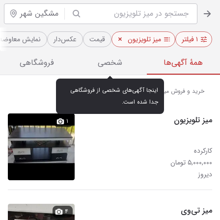
مشگین شهر
۱ فیلتر
میز تلویزیون
قیمت
عکس‌دار
نمایش معاوضه‌
همهٔ آگهی‌ها
شخصی
فروشگاهی
اینجا آگهی‌های شخصی از فروشگاهی 
خرید و فروش میز تلویزیون در دیوار مشگین شهر
جدا شده است.
میز تلویزیون
۱
کارکرده
۵,۰۰۰,۰۰۰ تومان
دیروز
میز تی‌وی
۴