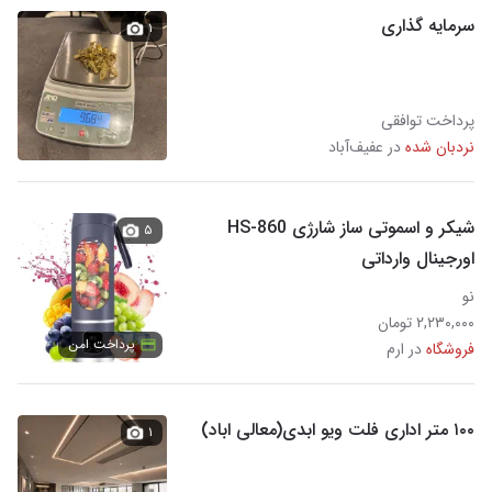
سرمایه گذاری
۱
پرداخت توافقی
نردبان شده
در عفیف‌آباد
شیکر و اسموتی ساز شارژی HS-860
۵
اورجینال وارداتی
نو
۲,۲۳۰,۰۰۰ تومان
پرداخت امن
فروشگاه
در ارم
۱۰۰ متر اداری فلت ویو ابدی(معالی اباد)
۱