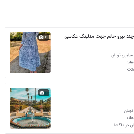
چند نیرو خانم جهت مدلینگ عکاسی
۲
انه
عثت
۱
انه