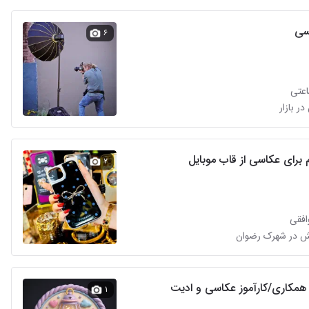
سی
۶
عتی
ر بازار
برای عکاسی از قاب موبایل
۲
افقی
همکاری/کارآموز عکاسی و ادیت
۱