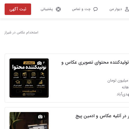
ثبت آگهی
دیوار من
چت و تماس
پشتیبانی
استخدام عکاس در شیراز
تولیدکننده محتوای تصویری عکاس و
۴
انه
دی‌آباد
 در آتلیه عکاس و ادمین پیج
۱