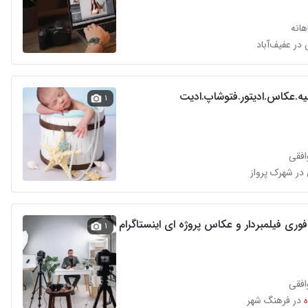
انه
یه.عکاس.ادیتور.فتوشاپ.ادیت
۱
افقی
در شهرک پرواز
وری فیلمبردار و عکاس پروژه ای اینستاگرام
۱
افقی
در فرهنگ شهر