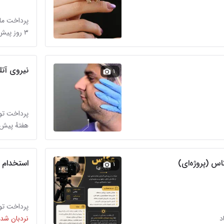
پرداخت ماه
۳ روز پیش در عفیف‌آباد
نیروی آتل
۱
پرداخت تو
هفتهٔ پیش 
س (پروژه‌ای)
استخدام ف
۱
پرداخت تو
نردبان شده