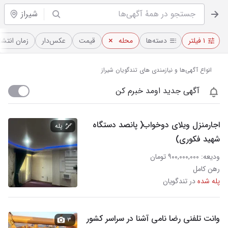
شیراز
۱ فیلتر
دسته‌ها
محله
قیمت
عکس‌دار
زمان انتشا
انواع آگهی‌ها و نیازمندی های تندگویان شیراز
آگهی جدید اومد خبرم کن
اجارمنزل ویلای دوخواب( پانصد دستگاه
پله
شهید فکوری)
ودیعه: ۹۰۰,۰۰۰,۰۰۰ تومان
رهن کامل
پله شده
در تندگویان
وانت تلفنی رضا نامی آشنا در سراسر کشور
۳