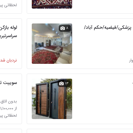
لحظاتی پ
ر نظام پزشکی/فیضیه/حکم آباد/
۸
سراسرتبری
نردبان شده
سوییت تمی
۱۳
بدون اتاق, تا ۷
از ۱,۱۰۰,۰۰۰ تومان
لحظاتی پ