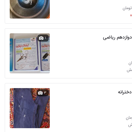
دوازدهم ریاضی
۱
یش
دخترانه
۳
ش