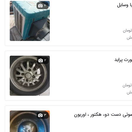
با وسایل
۸
یش
رت پراید
۲
یش
تی دست دو، هکتور ، اوریون
۳