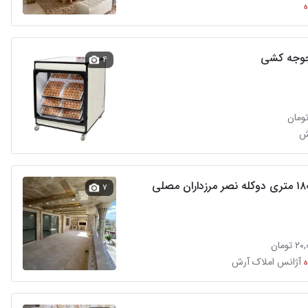
جوجه کشی
۴
ش
۷
تومان
آژانس املاک آرش