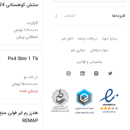
منتش کوهستانی 24سردرود
افزونه‌ها
انتخاب
کارکرده
۱,۷۰۰,۰۰۰ تومان
دربارهٔ دیوار
لحظاتی پیش
دربارهٔ دیوار
دریافت برنامه
اتاق خبر
دیوار حرفه‌ای
دیواری شو
Ps4 Slim 1 Tb
پشتیبانی و قوانین
دیوار در شبکه‌های اجتما
در حد نو
۵۰,۰۰۰,۰۰۰ تومان
نردبان شده
هدرز رم ایر فولی م
REMAP