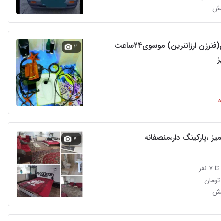
یش
لوله بازکن(فنرزن ارزانترین) موسوی۲۴ساعت
۲
ز
ز ،پارکینگ دار،منصفانه
۷
 نفر
یش