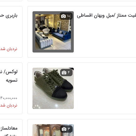
یت ممتاز /مبل ویهان اقساطی
باربری حمل 
۱۰
نردبان شده
لوکس/ نص
۴
تسویه
۳,۹۴۰,۰۰۰,۰۰۰ ت
نردبان شده
معادلسازی
۳