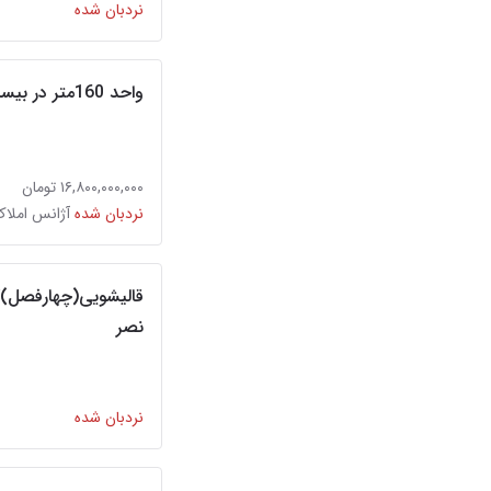
نردبان شده
واحد 160متر در بیست متری دوم
۱۶,۸۰۰,۰۰۰,۰۰۰ تومان
نردبان شده
آژانس املاک
قالیشویی(چهارفصل)کرا
نصر
نردبان شده