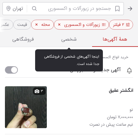
تهران
۲ فیلتر
زیورآلات و اکسسوری
محله
قیمت
عکس‌د
همهٔ آگهی‌ها
شخصی
فروشگاهی
اینجا آگهی‌های شخصی از فروشگاهی 
خرید انواع اکسسوری زنانه و مردانه در نصرت تهران
جدا شده است.
آگهی جدید اومد خبرم کن
انگشتر عقیق
۳
نو
۷,۰۰۰,۰۰۰ تومان
نیم ساعت پیش در نصرت