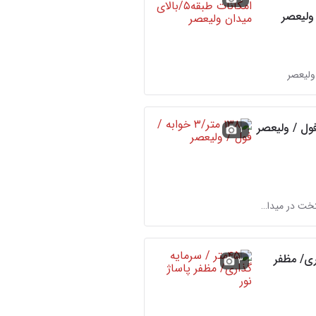
ولیعصر
۱
آژانس املاک بزرگ پایتخت در میدان ولیعصر
اری/ مظفر
۳