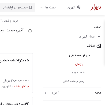
تهران
دسته‌ها
خرید و فروش آپا
دسته‌ها
آگهی جدید اومد
همهٔ آگهی‌ها
املاک
فروش مسکونی
۷۵متر۲خوابه خیابان رودسر
آپارتمان
خانه و ویلا
۲۰,۰۰۰,۰۰۰,۰۰۰ تومان
زمین و ملک کلنگی
نردبان شده
محله
۱ مورد
۶۲متر۲خواب/فول 