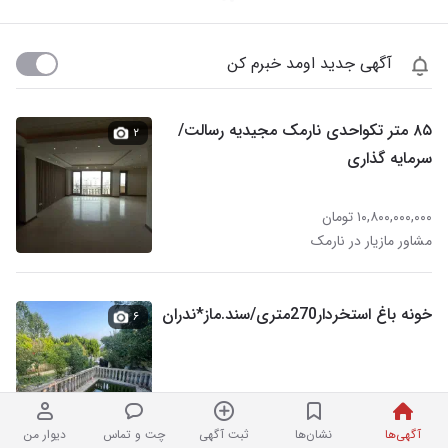
آگهی جدید اومد خبرم کن
۸۵ متر تکواحدی نارمک مجیدیه رسالت/
۲
سرمایه گذاری
۱۰,۸۰۰,۰۰۰,۰۰۰ تومان
مشاور مازیار در نارمک
خونه باغ استخردار270متری/سند.ماز*ندران
۶
۶,۸۰۰,۰۰۰,۰۰۰ تومان
نردبان شده
سینا وحدت در نارمک
آگهی‌ها
نشان‌ها
ثبت آگهی
چت و تماس
دیوار من