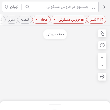
تهران
۲ فیلتر
فروش مسکونی
محله
قیمت
متراژ
قی
حذف مرزبندی
+
-