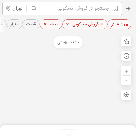
تهران
۲ فیلتر
فروش مسکونی
محله
قیمت
متراژ
قی
حذف مرزبندی
+
-