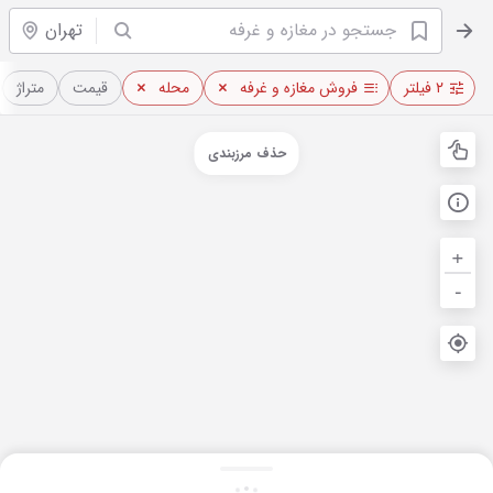
تهران
۲ فیلتر
فروش مغازه و غرفه
محله
قیمت
متراژ
حذف مرزبندی
+
-