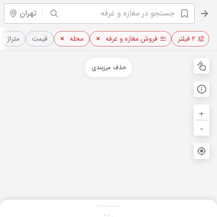
تهران
۲ فیلتر
فروش مغازه و غرفه
محله
قیمت
متراژ
حذف مرزبندی
+
-