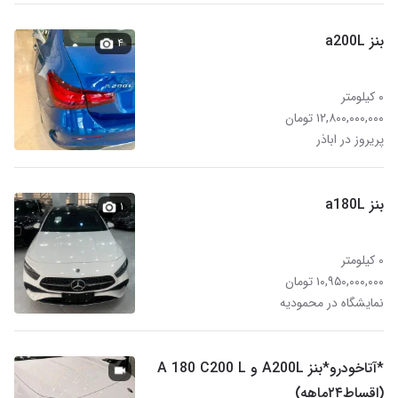
بنز a200L
۴
۰ کیلومتر
۱۲,۸۰۰,۰۰۰,۰۰۰ تومان
پریروز در اباذر
بنز a180L
۱
۰ کیلومتر
۱۰,۹۵۰,۰۰۰,۰۰۰ تومان
نمایشگاه در محمودیه
*آتاخودرو*بنز A200L و A 180 C200 L
(اقساط۲۴ماهه)