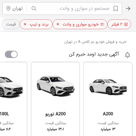
تهران
۲ فیلتر
خودرو سواری و وانت
برند و تیپ
قیمت
خرید و فروش خودرو بنز کلاس A در تهران
آگهی جدید اومد خبرم کن
A200
A200 توربو
180L
میانگین قیمت:
میانگین قیمت:
میانگین ق
۱۳ میلیارد
۱۳٫۱ میلیارد
۶٫۲ میلیارد