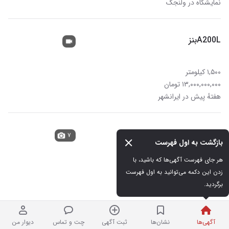
نمایشگاه در ولنجک
A200Lبنز
۱,۵۰۰ کیلومتر
۱۳,۰۰۰,۰۰۰,۰۰۰ تومان
هفتهٔ پیش در ایرانشهر
خودروی مرسدس بنز a200L
۷
بازگشت به اول فهرست
هر جای فهرست آگهی‌ها که باشید، با 
۰ کیلومتر
زدن این دکمه می‌توانید به اول فهرست 
۱۶,۲۰۰,۰۰۰,۰۰۰ تومان
برگردید.
نردبان شده
در المهدی
آگهی‌ها
نشان‌ها
ثبت آگهی
چت و تماس
دیوار من
بنز لانگ A200 پلاک شده اقساط تحویل