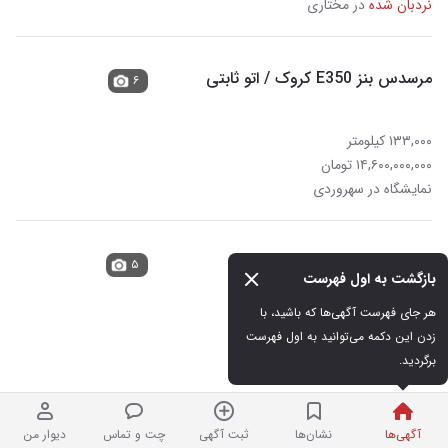
نردبان شده
در مختاری
مرسدس بنز E350 کروک / اتو ثابتی
۶
۱۳۳,۰۰۰ کیلومتر
۱۴,۶۰۰,۰۰۰,۰۰۰ تومان
نمایشگاه در سهروردی
بنز E250 benz مدل 2016
۵
بازگشت به اول فهرست
هر جای فهرست آگهی‌ها که باشید، با 
۷۰,۰۰۰ کیلومتر
زدن این دکمه می‌توانید به اول فهرست 
۱۵,۴۰۰,۰۰۰,۰۰۰ تومان
برگردید.
نردبان شده
نمایشگاه در محمودیه
آگهی‌ها
نشان‌ها
ثبت آگهی
چت و تماس
دیوار من
بنز e200 2014