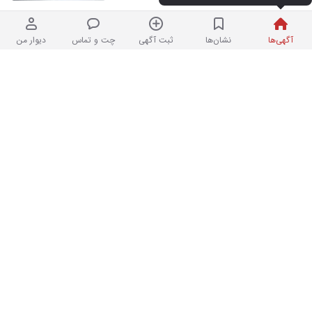
آگهی‌ها
نشان‌ها
ثبت آگهی
چت و تماس
دیوار من
پژو ۴۰۵ مدل ۹۶ /اقساط خودرو/تحویل آنی
۲
۱۳۰,۰۰۰ کیلومتر
۹۸۰,۰۰۰,۰۰۰ تومان
نردبان شده
نمایشگاه در نارمک
پژو ۴۰۵ GLX
۳
۳۴۰,۰۰۰ کیلومتر
۱,۰۰۰ تومان
نردبان شده
در سعادت‌آباد
پژو405مدل96
۳