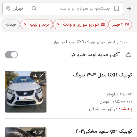
تهران
۲ فیلتر
خودرو سواری و وانت
برند و تیپ
قیمت
خرید و فروش خودرو کوییک GXR تیپ L در تهران
آگهی جدید اومد خبرم کن
کوییک GXR مدل ۱۴۰۳ بیرنگ
پله
۴۷,۶۸۶ کیلومتر
۱,۰۸۵,۰۰۰,۰۰۰ تومان
پله شده
در تهرانسر شرقی
کوییک gxr سفید مشکی۴۰۳
پله