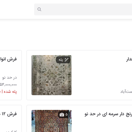
فرش انواع
پله
در حد نو
۲۵۴,۰۰۰,۰۰۰ توم
مت‌آباد
پله شده | 
نج دار سرمه ای در حد نو
فرش ۱۲ متری
۵