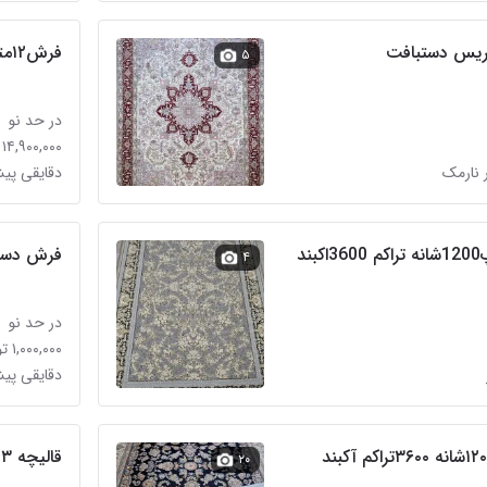
فرش۱۲متری‌ماشینی
۵
در حد نو
۱۴,۹۰۰,۰۰۰ تومان
 نارمک
دقایقی پی
فرش دستب
۴
در حد نو
۱,۰۰۰,۰۰۰ تومان
دقایقی پی
۲تخته فرش۹متری ۱۲۰۰شانه ۳۶۰۰تراکم آکبند
قالیچه ۳ متری
۲۰