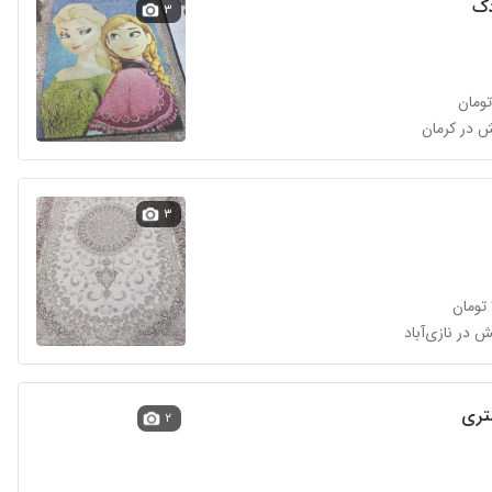
ک
۳
ش در کرمان
۳
 در نازی‌آباد
۲