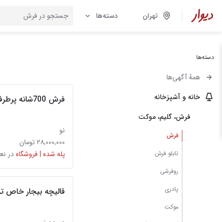
تهران
دسته‌ها
دسته‌ها
همهٔ آگهی‌ها
خانه و آشپزخانه
فرش 700شانه پرطرفدار
فرش، گلیم، موکت
نو
فرش
۲۸,۰۰۰,۰۰۰ تومان
تابلو فرش
پله شده | فروشگاه
در نع
روفرشی
پادری
قالیچه بیجار خاص تر
موکت