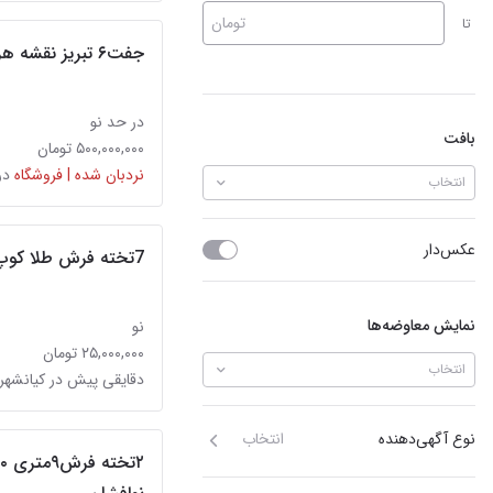
تومان
تا
جفت۶ تبریز نقشه هریس دستبافت
در حد نو
بافت
۵۰۰,۰۰۰,۰۰۰ تومان
نردبان شده | فروشگاه
در
انتخاب
عکس‌دار
7تخته فرش طلا کوپ1200شانه تراکم 3600اکبند
نمایش معاوضه‌ها
نو
۲۵,۰۰۰,۰۰۰ تومان
انتخاب
دقایقی پیش در کیانشهر
نوع آگهی‌دهنده
انتخاب