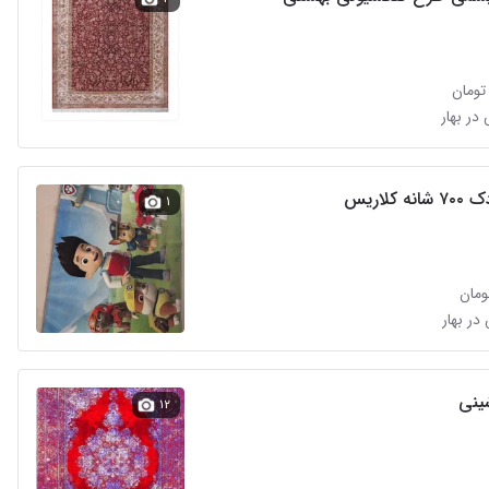
کلاریس
۱
ینی
۱۲