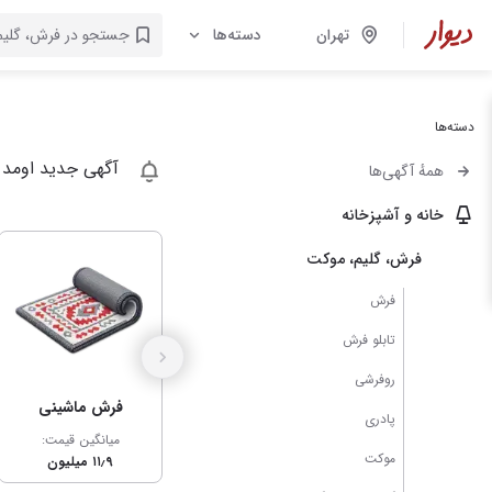
تهران
دسته‌ها
دسته‌ها
آگهی جدید اومد 
همهٔ آگهی‌ها
خانه و آشپزخانه
فرش، گلیم، موکت
فرش
تابلو فرش
روفرشی
فرش ماشینی
پادری
میانگین قیمت:
موکت
۱۱٫۹ میلیون