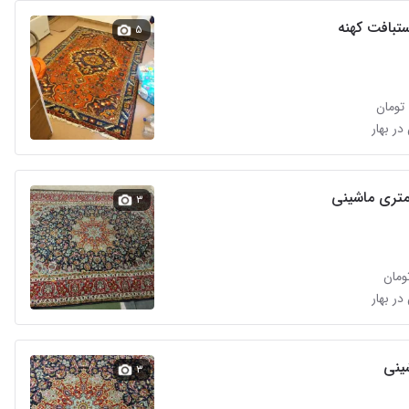
تبافت کهنه
۵
در بهار
تری ماشینی
۳
در بهار
ینی
۳