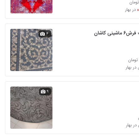
در بهار
شینی کاشان
۴
۹