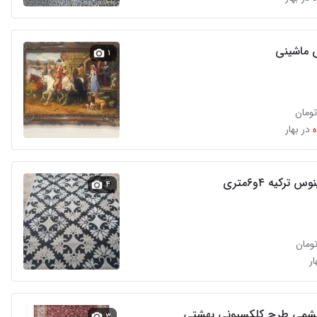
ش ماشینی
۱
در بهار
ترکیه ۴و۶متری
۴
ار
یشمی طرح کلکسیونی بهشتی
۳