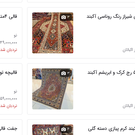
 شیراز رنگ روناسی آکبند
قالی ۴متری دستباف آکبند میمه اصفهان کرک
۳
نو
۱۴۹,۰۰۰,۰۰۰ توما
 اکباتان
نردبان شده
قالیچه ت
۳
نو
۵۹,۰۰۰,۰۰۰ تومان
 اکباتان
نردبان شده
بند کرم پیازی دسته گلی
جفت قالی ۶متری آذرشهر تبریز
۴