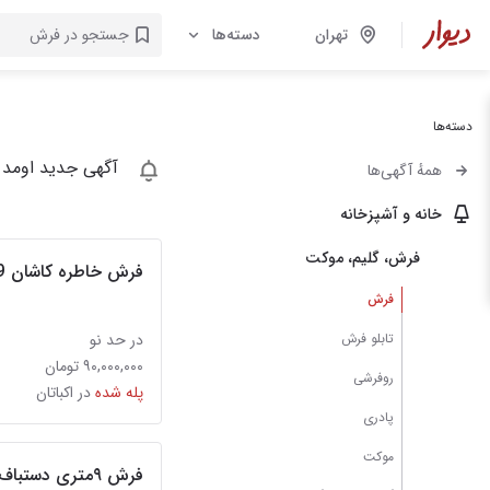
تهران
دسته‌ها
دسته‌ها
آگهی جدید اومد 
همهٔ آگهی‌ها
خانه و آشپزخانه
فرش، گلیم، موکت
فرش خاطره کاشان 9متری
فرش
تابلو فرش
در حد نو
۹۰,۰۰۰,۰۰۰ تومان
روفرشی
پله شده
در اکباتان
پادری
موکت
فرش ۹متری دستباف ساروق اراک سرمه ای رنگ