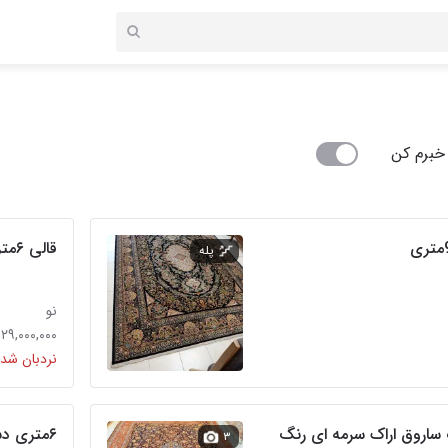
خبرم کن
قالی ۶متری آکبند حسین آباد ملایر
پله
نو
۱۲۹,۰۰۰,۰۰۰ تومان
نردبان شده
۶متری دستباف نقشه ماهی کردستان
۳