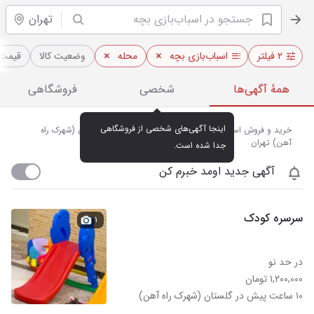
تهران
۲ فیلتر
اسباب‌بازی بچه
محله
وضعیت کالا
قیمت
همهٔ آگهی‌ها
شخصی
فروشگاهی
اینجا آگهی‌های شخصی از فروشگاهی 
خرید و فروش اسباب بازی‌ها و لوازم سرگرمی کودکان در گلستان (شهرک راه
آهن) تهران
جدا شده است.
آگهی جدید اومد خبرم کن
سرسره کودک
۱
در حد نو
۱,۲۰۰,۰۰۰ تومان
۱۰ ساعت پیش در گلستان (شهرک راه آهن)