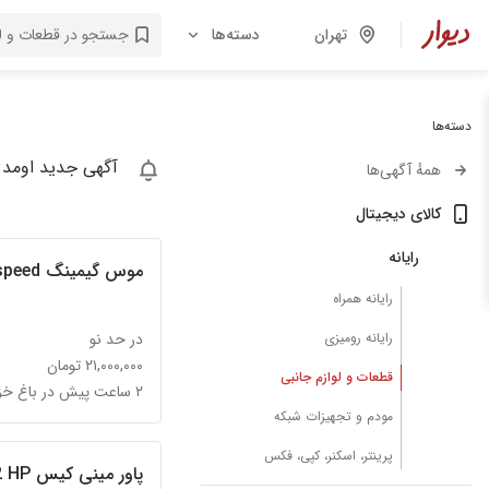
تهران
دسته‌ها
دسته‌ها
آگهی جدید اومد 
همهٔ آگهی‌ها
کالای دیجیتال
رایانه
موس گیمینگ g903 lightspeed
رایانه همراه
رایانه رومیزی
در حد نو
۲۱,۰۰۰,۰۰۰ تومان
قطعات و لوازم جانبی
۲ ساعت پیش در باغ خزانه
مودم و تجهیزات شبکه
پرینتر، اسکنر، کپی، فکس
پاور مینی کیس G2 HP