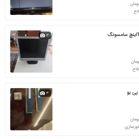
اح
۳
لاح
پی یو
۳
بلورسازی