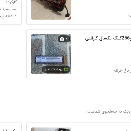
کارکرده
۷,۰۰۰,۰۰۰ تومان
۴ هفته پیش در باغ خزانه
هاردssdامتو لب تابی256گیگ یکسال گارانتی
۲
پرداخت امن
 باغ خزانه
 نزدیک به جستجوی شماست.