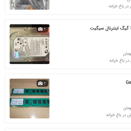
۲
در باغ خزانه
۲