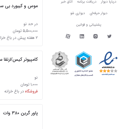
دربارهٔ دیوار
دربارهٔ دیوار
دریافت برنامه
اتاق خبر
موس و کیبورد بی سیم  rf1430
دیوار حرفه‌ای
دیواری شو
در حد نو
پشتیبانی و قوانین
۵,۵۰۰,۰۰۰ تومان
دیوار در شبکه‌های اجتما
۲ هفته پیش در باغ خزانه
کامپیوتر کیس/ارتقا 
نو
۱,۰۰۰ تومان
فروشگاه
در باغ خزانه
پاور گرین ۳۸۰ وات