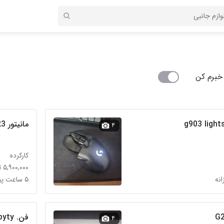
خبرم کن
مانیتور 23 اینچ سامسونگ
۴
کارکرده
۵,۹۰۰,۰۰۰ تومان
۵ ساعت پیش در باغ خزانه
فن. rgb gigabyty
۴