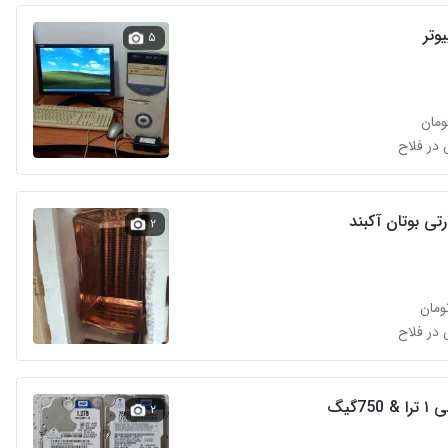
یوتر
۵
تی بوتان آکبند
۲
750گیگ
۲