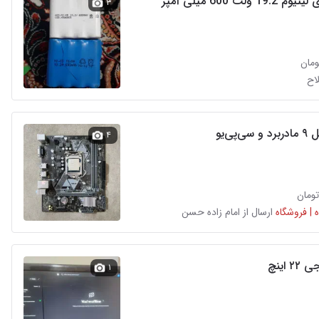
1 ولت 600 میلی آمپر
۳
اح
‌پی‌یو
۴
 | فروشگاه
ارسال از امام زاده حسن
۲ اینچ
۱