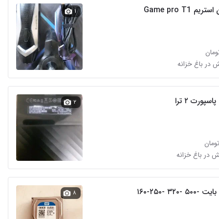
م Game pro T1
۱
سپورت ۲ ترا
۲
۸