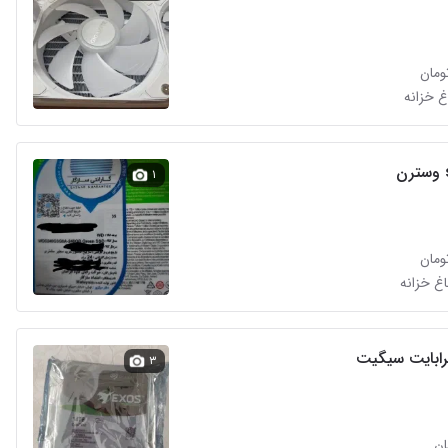
غ خزانه
۱
اغ خزانه
۳