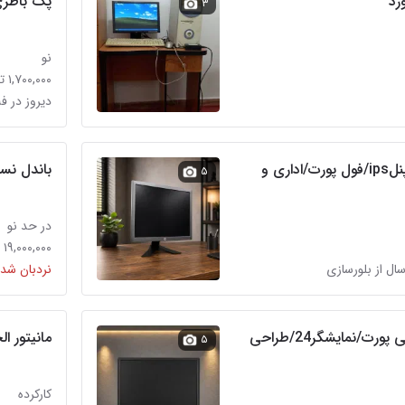
رد
پک باطری لیتیوم 9.2
۳
نو
۱,۷۰۰,۰۰۰ تومان
دیروز در فل
مانیتور اقتصادیHP/پنلips/فول پورت/اداری و
باندل نسل ۹ مادربرد و سی
۵
در حد نو
۱۹,۰۰۰,۰۰۰ تومان
سال از بلورسازی
نردبان شده
مانیتور دلips/دیسپلی پورت/نمایشگر24/طراحی
مانیتور الجی ۲
۵
کارکرده