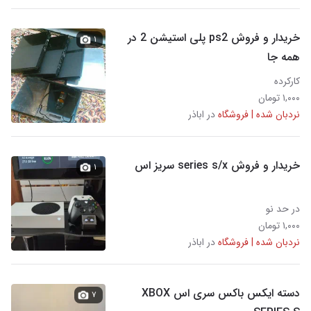
خریدار و فروش ps2 پلی استیشن 2 در
۱
همه جا
کارکرده
۱,۰۰۰ تومان
نردبان شده | فروشگاه
در اباذر
خریدار و فروش series s/x سریز اس
۱
در حد نو
۱,۰۰۰ تومان
نردبان شده | فروشگاه
در اباذر
دسته ایکس باکس سری اس XBOX
۷