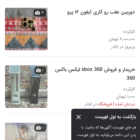
دوربین عقب رو کاری آیفون ۱۶ پرو
۳
کارکرده
۶,۰۰۰,۰۰۰ تومان
پریروز در اباذر
خریدار و فروش xbox 360 ایکس باکس
۱
360
کارکرده
۱,۰۰۰ تومان
نردبان شده | فروشگاه
در اباذر
بازگشت به اول فهرست
بازی sniper
هر جای فهرست آگهی‌ها که باشید، با 
۱
زدن این دکمه می‌توانید به اول فهرست 