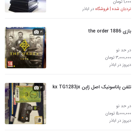
۱,۰۰۰ تومان
نردبان شده | فروشگاه
در اباذر
بازی the order 1886
۳
در حد نو
۳,۰۰۰,۰۰۰ تومان
دیروز در اباذر
تلفن پاناسونیک اصل ژاپن kx TG1283jx
۳
در حد نو
۵,۰۰۰,۰۰۰ تومان
دیروز در اباذر