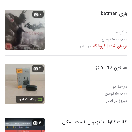
بازی batman
۱
کارکرده
۱۰,۰۰۰,۰۰۰ تومان
نردبان شده | فروشگاه
در اباذر
هدفون QCYT17
۲
در حد نو
۵۰۰,۰۰۰ تومان
پرداخت امن
دیروز در اباذر
اکانت کالاف با بهترین قیمت ممکن
۴