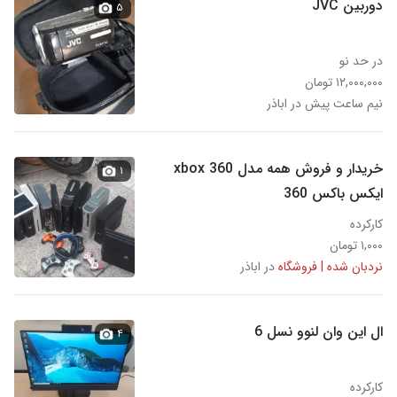
دوربین JVC
۵
در حد نو
۱۲,۰۰۰,۰۰۰ تومان
نیم ساعت پیش در اباذر
خریدار و فروش همه مدل xbox 360
۱
ایکس باکس 360
کارکرده
۱,۰۰۰ تومان
نردبان شده | فروشگاه
در اباذر
ال این وان لنوو نسل 6
۴
کارکرده