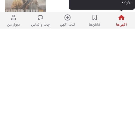
برگردید.
کارکرده
۱۰,۰۰۰,۰۰۰ تومان
نردبان شده | فروشگاه
در اباذر
آگهی‌ها
نشان‌ها
ثبت آگهی
چت و تماس
دیوار من
ایکس باکس xbox x سری ایکس
۱۰
در حد نو
۹۴,۰۰۰,۰۰۰ تومان
نردبان شده
در اباذر
نور ثابت LED گودکس مدل FL60
۵
در حد نو
۳۴,۰۰۰,۰۰۰ تومان
پریروز در اباذر