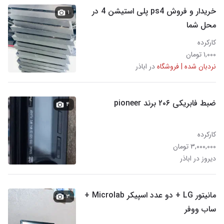
خریدار و فروش ps4 پلی استیشن 4 در
۱
محل شما
کارکرده
۱,۰۰۰ تومان
نردبان شده | فروشگاه
در اباذر
ضبط فابریکی ۲۰۶ برند pioneer
۴
کارکرده
۳,۰۰۰,۰۰۰ تومان
دیروز در اباذر
مانیتور LG + دو عدد اسپیکر Microlab +
۳
ساب ووفر