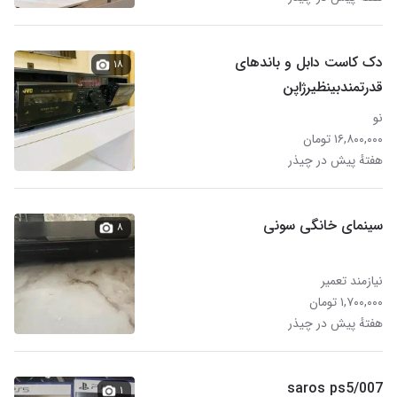
دک کاست دابل و باندهای
۱۸
قدرتمندبینظیرژاپن
نو
۱۶,۸۰۰,۰۰۰ تومان
هفتهٔ پیش در چیذر
سینمای خانگی سونی
۸
نیازمند تعمیر
۱,۷۰۰,۰۰۰ تومان
هفتهٔ پیش در چیذر
007/saros ps5
۱