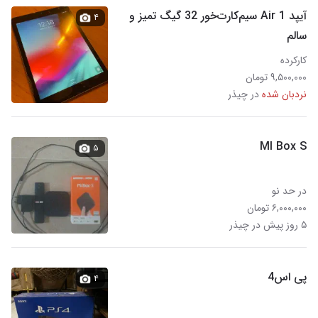
آیپد Air 1 سیم‌کارت‌خور 32 گیگ تمیز و
۴
سالم
کارکرده
۹,۵۰۰,۰۰۰ تومان
نردبان شده
در چیذر
MI Box S
۵
در حد نو
۶,۰۰۰,۰۰۰ تومان
۵ روز پیش در چیذر
پی اس4
۴