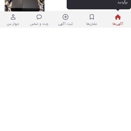
برگردید.
کارکرده
۵۵,۰۰۰,۰۰۰ تومان
هفتهٔ پیش در چیذر
آگهی‌ها
نشان‌ها
ثبت آگهی
چت و تماس
دیوار من
پایین تریت قیمت ممکن
۳
۱۵,۰۰۰,۰۰۰ تومان
هفتهٔ پیش در چیذر
دوربین عکاسی سونی A7iii و رونین dji
۶
rs4 pro
در حد نو
۱,۰۰۰ تومان
نردبان شده
در چیذر