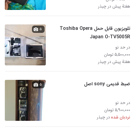
هفتهٔ پیش در چیذر
تلویزیون قابل حمل Toshiba Opera
۵
Japan O-TV5005R
در حد نو
۵,۵۰۰,۰۰۰ تومان
هفتهٔ پیش در چیذر
ضبط قدیمی sony اصل
۵
در حد نو
۵,۹۰۰,۰۰۰ تومان
نردبان شده
در چیذر