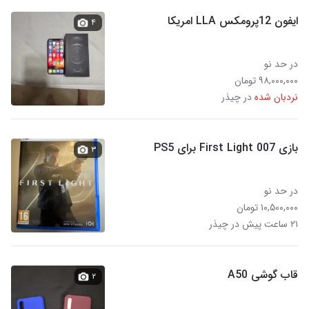
ایفون 12پرومکس LLA امریکا
۴
در حد نو
۹۸,۰۰۰,۰۰۰ تومان
نردبان شده
در چیذر
بازی 007 First Light برای PS5
۳
در حد نو
۱۰,۵۰۰,۰۰۰ تومان
۲۱ ساعت پیش در چیذر
قاب گوشی A50
۲