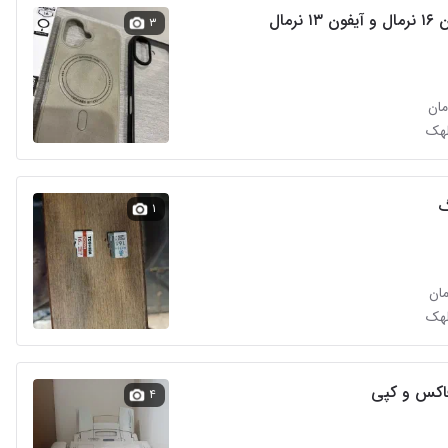
 نرمال
۳
لهک
۱
لهک
اکس و کپی
۴