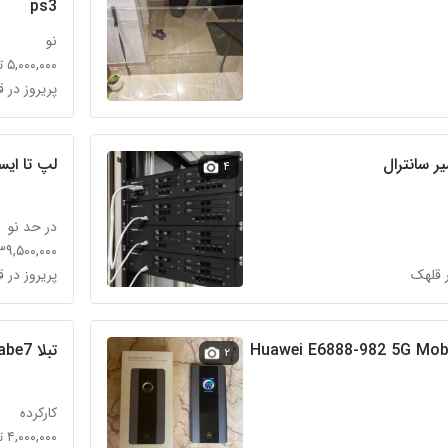
ps3
نو
۵,۰۰۰,۰۰۰ تومان
پریروز در 
 سانترال
لپ تا ایسوس15.6 A540UP فوق العاده تمیز
۴
در حد نو
۳۹,۵۰۰,۰۰۰ تومان
 قلهک
پریروز در 
ه Huawei E6888-982 5G Mobile WiFi
تبلا lenovo tabe7
۲
کارکرده
۴,۰۰۰,۰۰۰ تومان