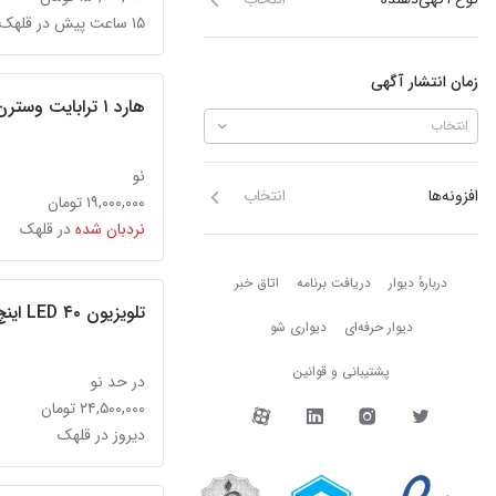
۱۵ ساعت پیش در قلهک
زمان انتشار آگهی
هارد ۱ ترابایت وسترن دیجیتال آکبند
انتخاب
نو
افزونه‌ها
انتخاب
۱۹,۰۰۰,۰۰۰ تومان
نردبان شده
در قلهک
دربارهٔ دیوار
دربارهٔ دیوار
دریافت برنامه
اتاق خبر
تلویزیون LED ۴۰ اینچ سامسونگ کاملا نو
دیوار حرفه‌ای
دیواری شو
پشتیبانی و قوانین
در حد نو
دیوار در شبکه‌های اجتما
۲۴,۵۰۰,۰۰۰ تومان
دیروز در قلهک