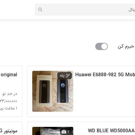
خبرم کن
ه Huawei E6888-982 5G Mobile WiFi
original
پله
در حد نو
۲۳,۰۰۰,۰۰۰ تومان
۱ ساعت پیش در قلهک
رداینترنال وسترنWD BLUE WD5000AAK
مونیتور LCD flatron - LG
۲