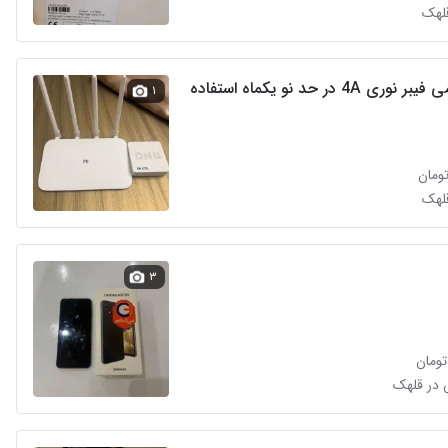
قلهک
مودم‌شیامی فیبر نوری 4A در حد نو یکماه استفاده
۱
قلهک
۳