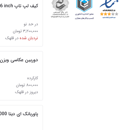
کیف لپ تاپ Uniq 16 inch
در حد نو
۳,۲۰۰,۰۰۰ تومان
نردبان شده
در قلهک
دوربین عکاسی ویزن مدل
کارکرده
۸۰۰,۰۰۰ تومان
دیروز در قلهک
پاوربانک ای دیتا 10000 میلی‌آمپر فست شارژ آکبند