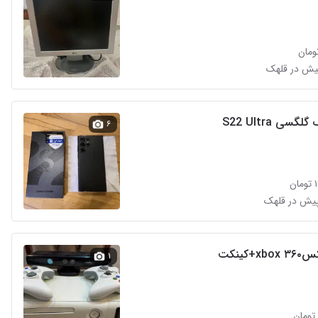
سی S22 Ultra
۶
ن
+کینکت
۱