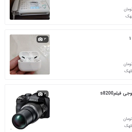
لهک
۳
قلهک
ی فیلمs8200
۳
قلهک