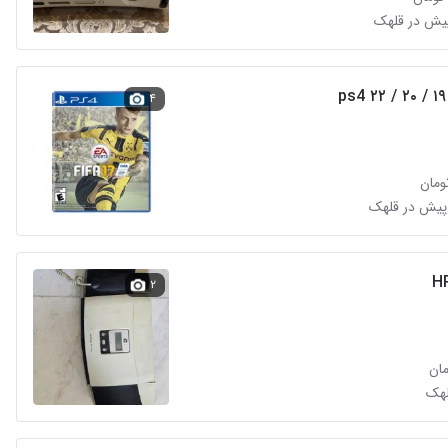
۴
۲
لهک