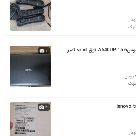
قلهک
۲
قلهک
۳