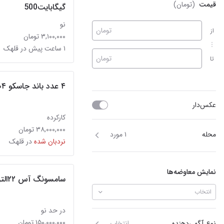
قیمت
(تومان)
گیگابایت500
نو
تومان
از
۳,۱۰۰,۰۰۰ تومان
۱ ساعت پیش در قلهک
تومان
تا
۴ عدد باند جاسکو ۲۰۰۴
عکس‌دار
کارکرده
۳۸,۰۰۰,۰۰۰ تومان
محله
۱ مورد
نردبان شده
در قلهک
نمایش معاوضه‌ها
سامسونگ آس ۲۲الترا در حد
انتخاب
در حد نو
۱۵۰,۰۰۰,۰۰۰ تومان
نوع آگهی‌دهنده
انتخاب