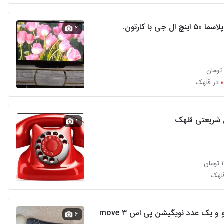
 ال جی با کارتون.
۲
در قلهک
 شریعتی قلهک
۱
ن
قلهک
2عدد موو و یک عدد نویگیشن پی اس ۳ move
۶