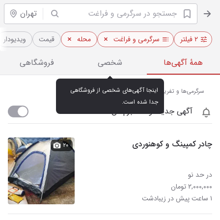
تهران
۲ فیلتر
سرگرمی و فراغت
محله
قیمت
ویدیو‌دار
همهٔ آگهی‌ها
شخصی
فروشگاهی
اینجا آگهی‌های شخصی از فروشگاهی 
سرگرمی‌ها و تفریحات در دیوار زیبادشت تهران
جدا شده است.
آگهی جدید اومد خبرم کن
چادر کمپینگ و کوهنوردی
۲۰
در حد نو
۲,۰۰۰,۰۰۰ تومان
۱ ساعت پیش در زیبادشت