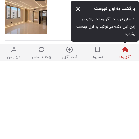
۸۰۰میلیونی ماهیانه
بازگشت به اول فهرست
هر جای فهرست آگهی‌ها که باشید، با 
پورسانتی/درصدی
زدن این دکمه می‌توانید به اول فهرست 
نردبان شده
در سعادت‌آباد
برگردید.
امروز ملک بخریدزیر۳۰روز
۱
آگهی‌ها
نشان‌ها
ثبت آگهی
چت و تماس
دیوار من
بفروشیدسود۵۰۰میلیون تضمینی
حداکثر ۷۰۰ میلیون تومان
پرداخت ماهانه
نردبان شده
در صادقیه
دعوت بهمکاری وکیل پایه یک دادگستری
۱
پورسانتی/درصدی