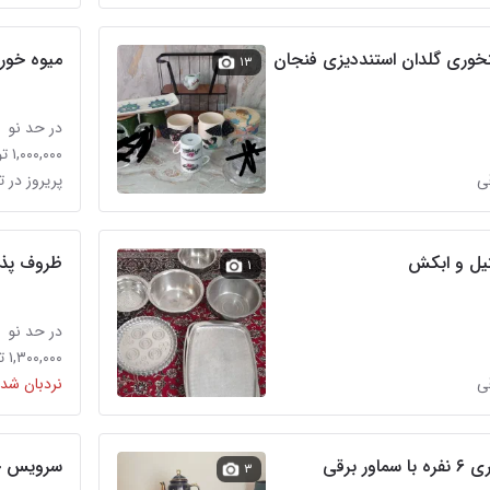
خوری گلدان استنددیزی فنجان
میوه خور
۱۳
در حد نو
۱,۰۰۰,۰۰۰ تومان
قی
پریروز در 
یل و ابکش
ظروف پذی
۱
در حد نو
۱,۳۰۰,۰۰۰ تومان
قی
نردبان شده
 برقی
سرویس خ
۳