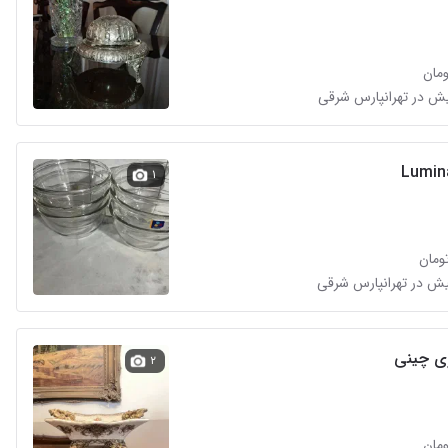
۱
ی چینی
۲