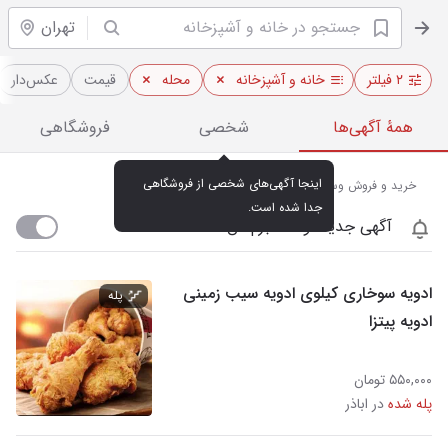
تهران
۲ فیلتر
خانه و آشپزخانه
محله
قیمت
عکس‌دار
همهٔ آگهی‌ها
شخصی
فروشگاهی
اینجا آگهی‌های شخصی از فروشگاهی 
خرید و فروش وسایل آشپزخانه در اباذر تهران
جدا شده است.
آگهی جدید اومد خبرم کن
ادویه سوخاری کیلوی ادویه سیب زمینی
پله
ادویه پیتزا
۵۵۰,۰۰۰ تومان
پله شده
در اباذر