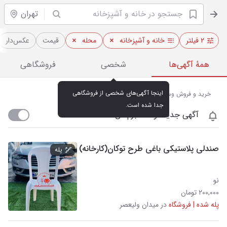
تهران
۲ فیلتر
خانه و آشپزخانه
محله
قیمت
عکس‌دار
همهٔ آگهی‌ها
شخصی
فروشگاهی
اینجا آگهی‌های شخصی از فروشگاهی 
خرید و فروش وسایل آشپزخانه در میدان ولیعصر تهران
جدا شده است.
آگهی جدید اومد خبرم کن
صندلی پلاستیکی باغی طرح توکان(کارخانه)
پله
نو
۲۰۰,۰۰۰ تومان
پله شده | فروشگاه
در میدان ولیعصر