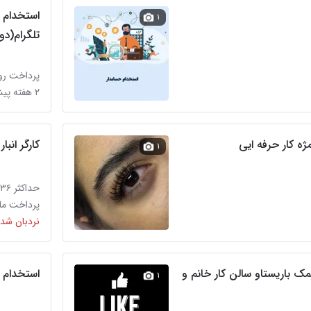
استخدام 
۱
تلگرام(دو
پرداخت روز
۲ هفته پیش در آبشار
ژه کار حرفه ایی
کارگر انبار
۱
حداکثر ۳۶ میلیون تومان
پرداخت ماه
نردبان شده
ک باریستاو سالن کار خانم و
استخدام 
۱