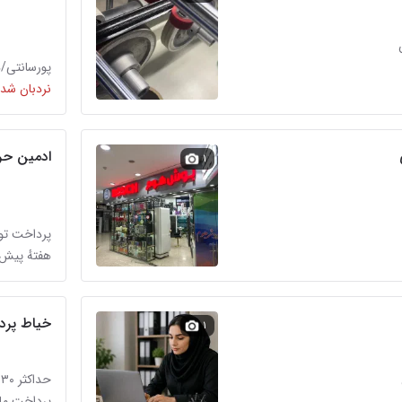
پورسانتی/
نردبان شده
ادمین حرف
۱
پرداخت تو
هفتهٔ پیش 
خیاط پرده
۱
حداکثر ۳۰ میلیون تومان
عی
پرداخت ماه