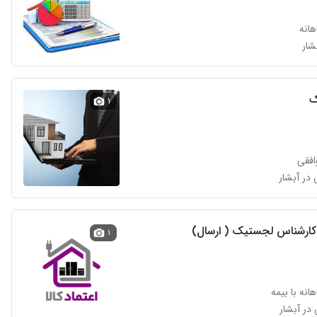
انه
شار
ک
۱
افقی
کارشناس لجستیک ( ارسال)
۱
انه با بیمه