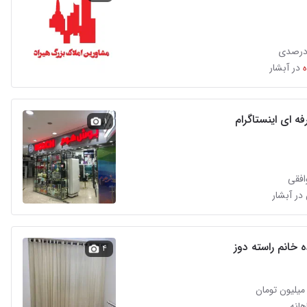
درصدی
در آبشار
ه ای اینستاگرام
۱
افقی
در آبشار
 خانم راسته دوز
۴
انه