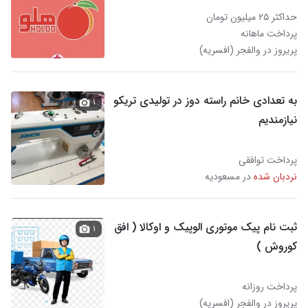
حداکثر ۲۵ میلیون تومان
پرداخت ماهانه
پریروز در والفجر (افسریه)
به تعدادی خانم راسته دوز در تولیدی تریکو
۱
نیازمندیم
پرداخت توافقی
نردبان شده
در مسعودیه
ثبت نام پیک موتوری الوپیک و اوکالا ( افق
۱
کوروش )
پرداخت روزانه
پریروز در والفجر (افسریه)