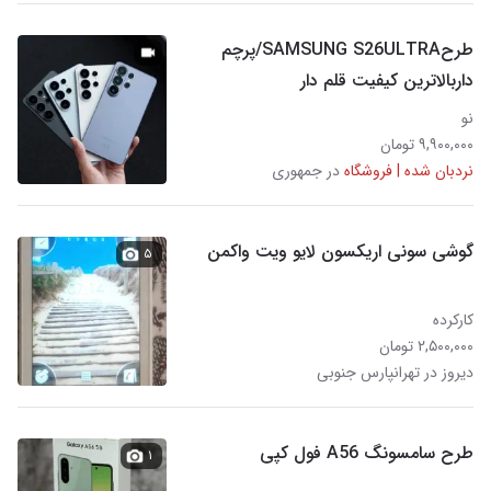
طرحSAMSUNG S26ULTRA/پرچم
داربالاترین کیفیت قلم دار
نو
۹,۹۰۰,۰۰۰ تومان
نردبان شده | فروشگاه
در جمهوری
گوشی سونی اریکسون لایو ویت واکمن
۵
کارکرده
۲,۵۰۰,۰۰۰ تومان
دیروز در تهرانپارس جنوبی
طرح سامسونگ A56 فول کپی
۱