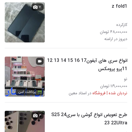
z fold1
۷
کارکرده
۴۸,۰۰۰,۰۰۰ تومان
دیروز در ارامنه
انواع سری های آیفون17 16 15 14 13 12
11پرو پرومکس
نو
۱۱۹,۰۰۰,۰۰۰ تومان
پرداخت امن
نردبان شده | فروشگاه
در استاد معین
طرح تعویض انواع گوشی با سریS25 24
۳
23 22Ultra