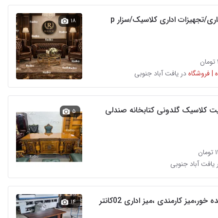
اری/تجهیزات اداری کلاسیک/سزار p
۱۸
 | فروشگاه
در یافت آباد جنوبی
یت کلاسیک گلدونی کتابخانه صندلی
۵
ن
 یافت آباد جنوبی
 خور،میز کارمندی ،میز اداری 02کانتر
۱۴