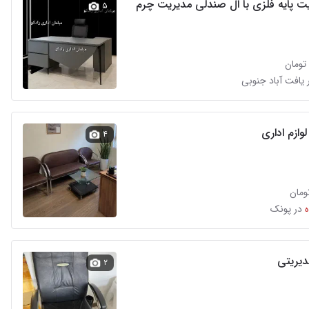
یت پایه فلزی با ال صندلی مدیریت چرم
۵
 یافت آباد جنوبی
وازم اداری
۴
در پونک
یریتی
۲