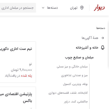
تهران
دسته‌ها
دسته‌ها
همهٔ آگهی‌ها
خانه و آشپزخانه
نیم ست اداری دکورین *۲۰ درصد ارزانتر از 
مبلمان و صنایع چوب
نو
مبلمان خانگی و میز عسلی
۹,۷۰۰,۰۰۰ تومان
میز و صندلی غذاخوری
پله شده
در یافت‌آباد
بوفه، ویترین، کنسول
کتابخانه، شلف، قفسه‌های دیواری
پارتیشن اقتصادی میز 
باکس
جاکفشی، کمد، دراور