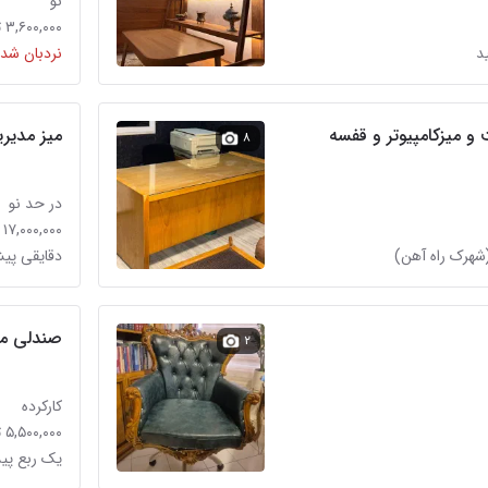
نو
۳,۶۰۰,۰۰۰ تومان
د
نردبان شده
و میزکامپیوتر و قفسه
میز مدیری
۸
در حد نو
۱۷,۰۰۰,۰۰۰ تومان
شهرک راه آهن)
دقایقی پی
صندلی م
۲
کارکرده
۵,۵۰۰,۰۰۰ تومان
یک ربع پی