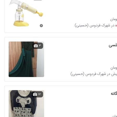
در شهرک فردوس (حسینی)
لسی
۳
انه
۱۲