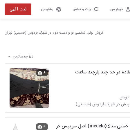
ثبت آگهی
دیوار من
چت و تماس
پشتیبانی
فروش لوازم شخصی نو و دست دوم در شهرک فردوس (حسینی) تهران
جدیدترین
فاده در حد چند بارچند ساعت
۶
 پیش در شهرک فردوس (حسینی)
شیردوش دستی مدلا (medela) اصل سوییس در
۳