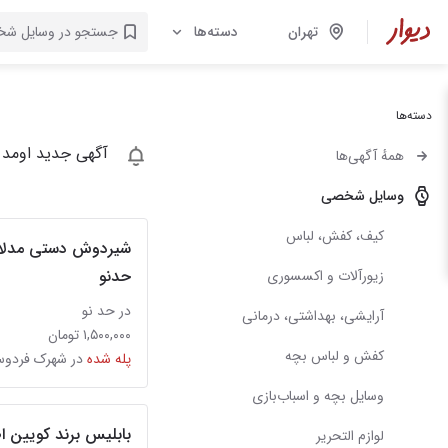
تهران
دسته‌ها
دسته‌ها
آگهی جدید اومد 
همهٔ آگهی‌ها
وسایل شخصی
کیف، کفش، لباس
حدنو
زیورآلات و اکسسوری
در حد نو
آرایشی، بهداشتی، درمانی
۱,۵۰۰,۰۰۰ تومان
کفش و لباس بچه
پله شده
در شهرک فردو
وسایل بچه و اسباب‌بازی
بابلیس برند کویین 
لوازم التحریر