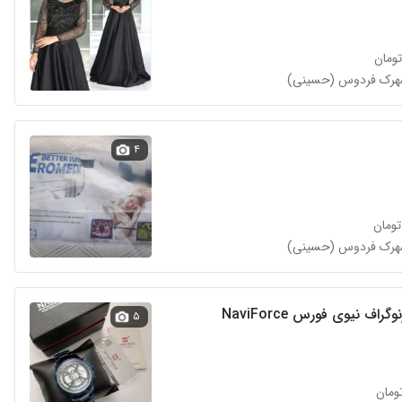
شهرک فردوس (حسینی)
۴
شهرک فردوس (حسینی)
اف نیوی فورس NaviForce
۵