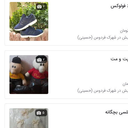
۲
ت و مت
۲
سی بچگانه
۵