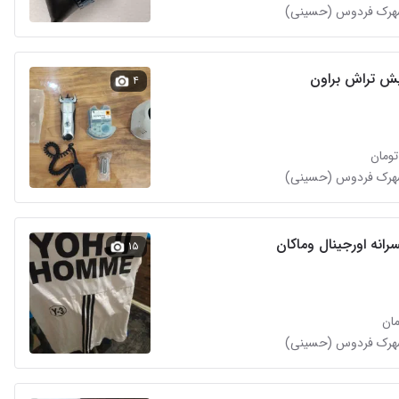
شهرک فردوس (حسینی)
ش تراش براون
۴
شهرک فردوس (حسینی)
انه اورجینال وماکان
۱۵
شهرک فردوس (حسینی)