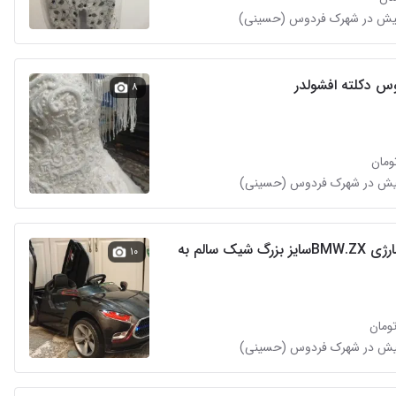
س دکلته افشولدر
۸
ماشین شارژی BMW.ZXسایز بزرگ شیک سالم به
۱۰