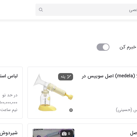
خبرم کن
شیردوش دستی مدلا (medela) اصل سوییس در
لباس است
پله
در حد نو
۱۰۰,۰۰۰,۰۰۰ تومان
س (حسینی)
نیم ساعت
اصل
۵