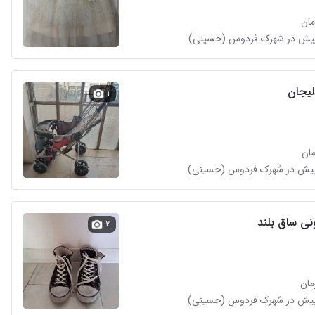
لیجان
۱
ی ساق بلند
۲