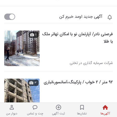
آگهی جدید اومد خبرم کن
فرصتی نادر/ آپارتمان نو با امکان تهاتر ملک
۱
یا طلا
شرکت سرمایه گذاری در تختی
۹۲ متر / ۲ خواب / پارکینگ،آسانسور،انباری
۳
املاک متین در تختی
آگهی‌ها
نشان‌ها
ثبت آگهی
چت و تماس
دیوار من