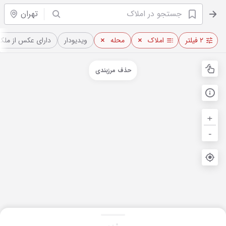
تهران
۲ فیلتر
املاک
محله
ویدیو‌دار
دارای عکس از ملک
حذف مرزبندی
+
-