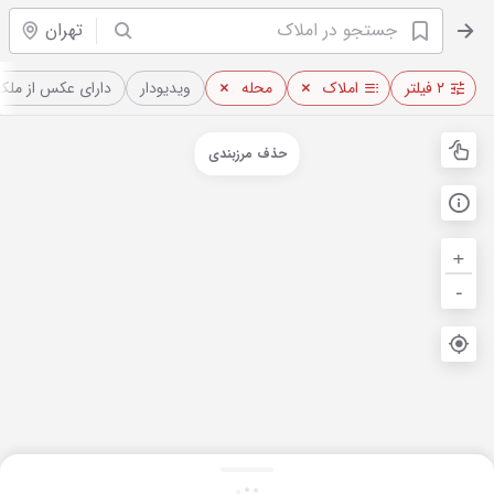
تهران
۲ فیلتر
املاک
محله
ویدیو‌دار
دارای عکس از ملک
حذف مرزبندی
+
-