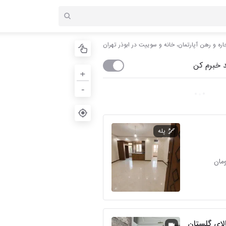
اره و رهن آپارتمان، خانه و سوییت در ابوذر تهران
 خبرم کن
+
-
پله
الای گلستان