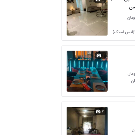
کس
گروه راد (آژانس املاک) در درکه
۱
۲