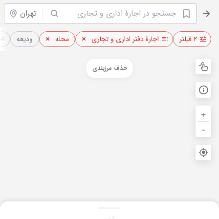
تهران
۲ فیلتر
اجارهٔ دفتر اداری و تجاری
محله
ودیعه
اج
حذف مرزبندی
+
-