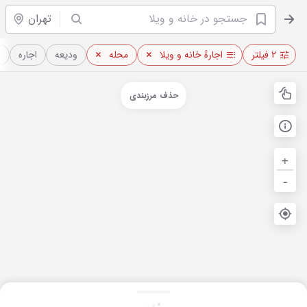
تهران
۲ فیلتر
اجارهٔ خانه و ویلا
محله
ودیعه
اجاره
م
حذف مرزبندی
+
-