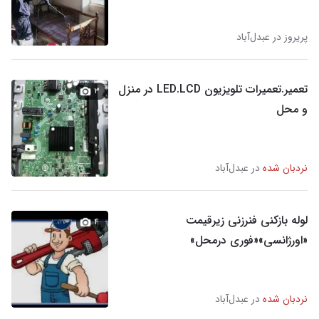
پریروز در عبدل‌آباد
تعمیر.تعمیرات تلویزیون LED.LCD در منزل
۳
و محل
نردبان شده
در عبدل‌آباد
لوله بازکنی فنرزنی زیرقیمت
۴
«اورژانسی»«فوری درمحل»
نردبان شده
در عبدل‌آباد