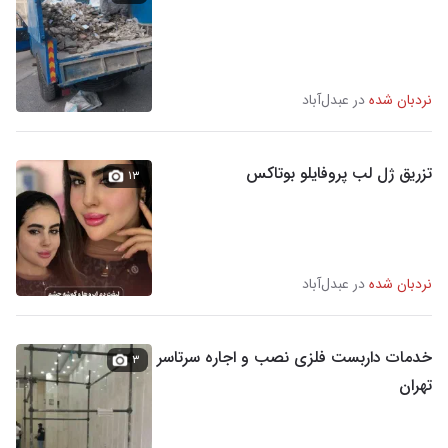
نردبان شده
در عبدل‌آباد
تزریق ژل لب پروفایلو بوتاکس
۱۳
نردبان شده
در عبدل‌آباد
خدمات داربست فلزی نصب و اجاره سرتاسر
۳
تهران