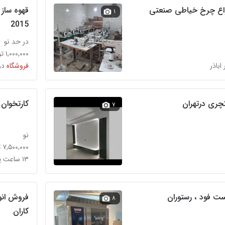
نواع چرخ خیاطی صنعتی
قهوه ساز
۱
2015
در حد نو
۱,۰۰۰,۰۰۰ تومان
 اباذر
فروشگاه
در
چری درتهران
کارتخوان S910 / شبکه 4G/تراکنش زیر۳ثان
۷
نو
۷,۵۰۰,۰۰۰ تومان
۱۳ ساعت پیش در اباذر
فست فود ، رستوران
فر
۸
کاران