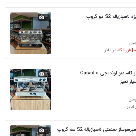
پازیاله S2 دو گروپ
۴
 | فروشگاه
در اباذر
اسپرسوساز کاسادیو اوندیچی Casadio
۳
 اباذر
سوساز صنعتی لاسپازیاله S2 سه گروپ
۴