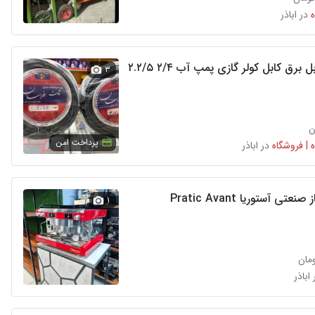
در اباذر
برق کابل کولر گازی پمپ آب ۲/۴ ۲.۲/۵
۳
پرداخت امن
 | فروشگاه
در اباذر
تی آستوریا Pratic Avant
۱
 اباذر