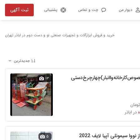
ثبت آگهی
دیوار من
چت و تماس
پشتیبانی
خرید و فروش ابزارآلات و تجهیزات صنعتی نو و دست دوم در اباذر تهران
جدیدترین
وص‌کارخانه‌واانبار)چهارچرخ‌دستی
۱۳
در اباذر
نووا سیمونلی آپیا لایف 2022
۵