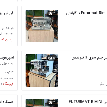
فروش ویژه لاس
۴
در حد نو
۱,۰۰۰,۰۰۰ تومان
نردبان شده
 سری 3 نیوفیس
۵
Undiciبسیار تمیز
کارکرده
۱,۰۰۰,۰۰۰ تومان
 اباذر
فروشگاه
در
اسپرسو فوتورمت رمینی FUTURMAT RIMINI
دستگاه اسپر
۴