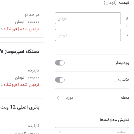
قیمت
(تومان)
در حد نو
تومان
از
۱,۰۰۰,۰۰۰ تومان
نردبان شده | فروشگاه
در
تومان
تا
دستگاه اسپرسوساز Nuova Simonelli Appia Life
ویدیو‌دار
کارکرده
۱,۰۰۰,۰۰۰ تومان
عکس‌دار
نردبان شده | فروشگاه
در
محله
۱ مورد
باتری اصلی 12 ولت نیکل دیوالت - dewalt
نمایش معاوضه‌ها
کارکرده
انتخاب
۳,۰۰۰,۰۰۰ تومان