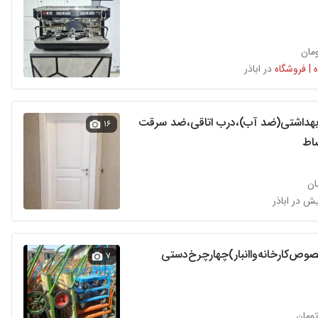
 | فروشگاه
در اباذر
هداشتی(ضد آب)،درب اتاقی،ضد سرقت
۱۶
ساط
وص‌کارخانه‌واانبار)چهارچرخ‌دستی
۷