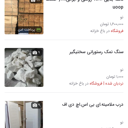
uoop
نو
۱,۶۰۰,۰۰۰ تومان
پرداخت امن
فروشگاه
در باغ خزانه
سنگ نمک رستورانی سختیگیر
۹
نو
۱,۰۰۰ تومان
نردبان شده | فروشگاه
در باغ خزانه
درب ملامینه.ای بی اس.اچ دی اف
۹
نو