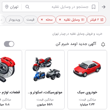
تهران
۲ فیلتر
وسایل نقلیه
محله
قیمت
ویدیو‌دار
عک
خرید و فروش وسایل نقلیه در چیذر تهران
آگهی جدید اومد خبرم کن
خودروی سبک
موتورسیکلت، اسکوتر و چهارچرخ
میانگین قیمت:
میانگین قیمت:
میانگین ق
۲٫۳۲ میلیارد
۵۵۹ میلیون
۱۱٫۸ میلیون