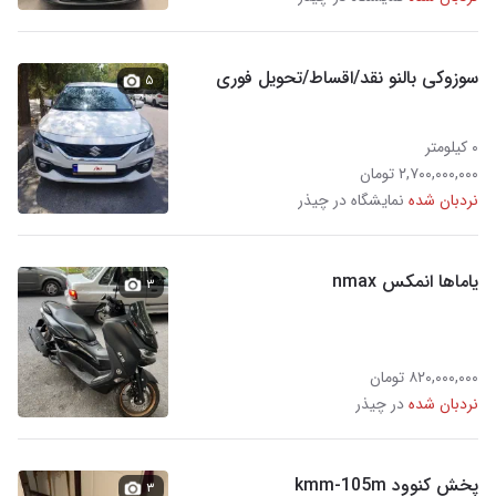
سوزوکی بالنو نقد/اقساط/تحویل فوری
۵
۰ کیلومتر
۲,۷۰۰,۰۰۰,۰۰۰ تومان
نردبان شده
نمایشگاه در چیذر
یاماها انمکس nmax
۳
۸۲۰,۰۰۰,۰۰۰ تومان
نردبان شده
در چیذر
پخش کنوود kmm-105m
۳