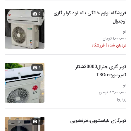
فروشگاه لوازم خانگی بانه نود کولر گازی
۵
اوجنرال
نو
۱,۰۰۰,۰۰۰ تومان
نردبان شده | فروشگاه
کولر گازی جنرال30000شکار
۴
کمپرسورT3Gree
نو
۸۳,۰۰۰,۰۰۰ تومان
پریروز
کولرگازی ،لباسشویی،ظرفشویی
۴