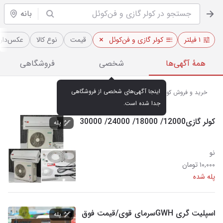
بانه
۱ فیلتر
کولر گازی و فن‌کوئل
قیمت
نوع کالا
عکس‌دار
همهٔ آگهی‌ها
شخصی
فروشگاهی
اینجا آگهی‌های شخصی از فروشگاهی 
خرید و فروش کولرگازی و فن‌کوئل نو و کارکرده در بانه
جدا شده است.
کولر گازی12000/ 18000/ 24000/ 30000
پله
نو
۱۰,۰۰۰ تومان
پله شده
اسپلیت گری GWHسرمای قوی/قیمت فوق
پله