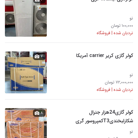
نو
۱۰۰,۰۰۰ تومان
نردبان شده | فروشگاه
کولر گازی کریر carrier آمریکا
۷
نو
۷۲,۰۰۰,۰۰۰ تومان
نردبان شده | فروشگاه
کولر گازی24هزار جنرال
۸
شکارلبخندیT3کمپروسور گری
نو