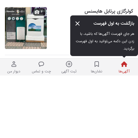
کولرگازی پرتابل هایسنس
۴
بازگشت به اول فهرست
نو
هر جای فهرست آگهی‌ها که باشید، با 
۴۵,۰۰۰,۰۰۰ تومان
زدن این دکمه می‌توانید به اول فهرست 
نردبان شده | فروشگاه
برگردید.
فروشگاه لوازم خانگی،کولر
۴
آگهی‌ها
نشان‌ها
ثبت آگهی
چت و تماس
دیوار من
گازی،یخچال،لباسشویی
نو
۱,۰۰۰ تومان
۳ روز پیش
اوجنرال . موتور کاوازاکی اصلی قیمت پایین
۸