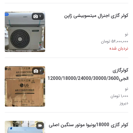
کولر گازی اجنرال میتسوبیشی ژاپن
۷
نو
۵۶,۰۰۰,۰۰۰ تومان
نردبان شده
کولرگازی
۲
الجی12000/18000/24000/30000/3600
0
نو
۱,۰۰۰ تومان
دیروز
کولر گازی 18000یونیوا موتور سنگین اصلی