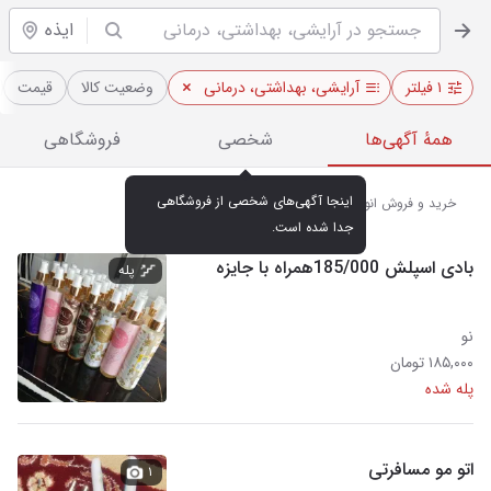
ایذه
۱ فیلتر
آرایشی، بهداشتی، درمانی
وضعیت کالا
قیمت
همهٔ آگهی‌ها
شخصی
فروشگاهی
اینجا آگهی‌های شخصی از فروشگاهی 
خرید و فروش انواع لوازم آرایشی و بهداشتی در ایذه
جدا شده است.
بادی اسپلش 185/000همراه با جایزه
پله
نو
۱۸۵,۰۰۰ تومان
پله شده
اتو مو مسافرتی
۱