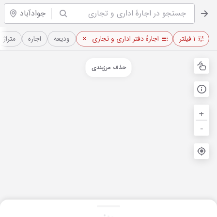
جوادآباد
۱ فیلتر
اجارهٔ دفتر اداری و تجاری
ودیعه
اجاره
متراژ
حذف مرزبندی
+
-